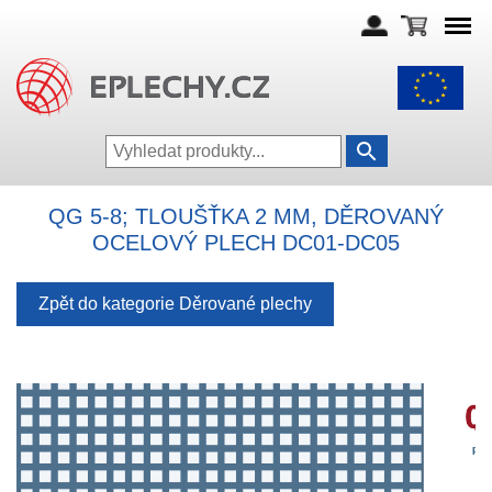
QG 5-8; TLOUŠŤKA 2 MM, DĚROVANÝ
OCELOVÝ PLECH DC01-DC05
Zpět do kategorie Děrované plechy