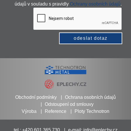
údajů v souladu s pravidly
Ochrany osobních údajů
.
odeslat dotaz
Obchodní podmínky
Ochrana osobních údajů
Odstoupení od smlouvy
Výroba
Reference
Ploty Technotron
tel.: +420 601 365 730
e-mail:
info@eplechy.cz