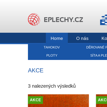
Home
O nás
Ko
TAHOKOV
DĚROVANÉ 
PLOTY
SÍTA A PL
AKCE
3 nalezených výsledků
AKCE
AKC