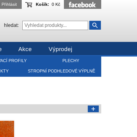
Přihlásit
Košík:
0 Kč
hledat:
e
Akce
Výprodej
ACÍ PROFILY
PLECHY
UKTY
STROPNÍ PODHLEDOVÉ VÝPLNĚ