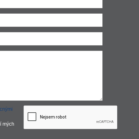
cnými
í mých