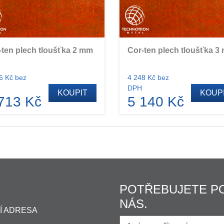
-ten plech tloušťka 2 mm
Cor-ten plech tloušťka 3
6 Kč bez
4 248 Kč bez
DPH
KOUPIT
KOUP
713 Kč
5 140 Kč
POTŘEBUJETE P
NÁS.
Í ADRESA