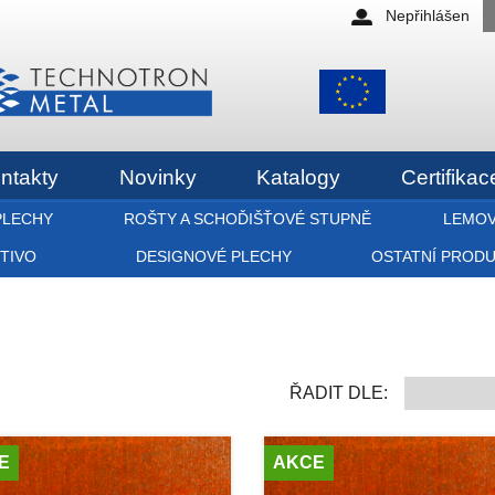
Nepřihlášen
ntakty
Novinky
Katalogy
Certifikac
PLECHY
ROŠTY A SCHOĎIŠŤOVÉ STUPNĚ
LEMOV
ETIVO
DESIGNOVÉ PLECHY
OSTATNÍ PROD
ŘADIT DLE:
E
AKCE