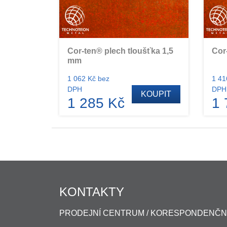
Cor-ten® plech tloušťka 1,5
Cor
mm
1 062 Kč bez
1 41
DPH
DPH
KOUPIT
1 285 Kč
1 
KONTAKTY
PRODEJNÍ CENTRUM / KORESPONDENČN