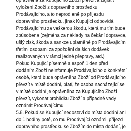
oprávněná za Kupujícího Zboží převzít a zajistit
vyložení Zboží z dopravního prostředku
Prodávajícího, a to neprodleně po příjezdu
dopravního prostředku, jinak Kupující odpovídá
Prodávajícímu za veškerou škodu, která mu tím bude
způsobena (zejména za náklady na čekání dopravce,
ušlý zisk, škoda a sankce uplatněné po Prodávajícím
třetími osobami za zpoždění dalších dodávek
realizovaných v rámci jedné přepravy, atd.).
Pokud Kupující písemně alespoň 1 den před
dodáním Zboží neinformuje Prodávajícího o konkrétní
osobě, která bude oprávněna Zboží od Prodávajícího
převzít v místě dodání, platí, že osoba nacházející se
v místě dodání je oprávněna za Kupujícího Zboží
převzít, vykonat prohlídku Zboží a případné vady
oznámit Prodávajícímu.
5.8. Pokud se Kupující nedostaví do místa dodání ani
do 1 hodiny poté, co mu Prodávající oznámil příjezd
dopravního prostředku se Zbožím do místa dodání, je