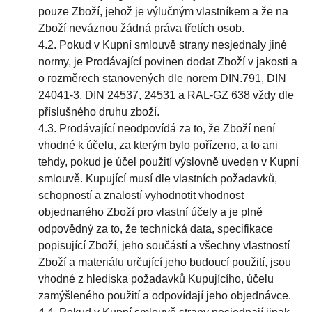
pouze Zboží, jehož je výlučným vlastníkem a že na
Zboží neváznou žádná práva třetích osob.
4.2. Pokud v Kupní smlouvě strany nesjednaly jiné
normy, je Prodávající povinen dodat Zboží v jakosti a
o rozměrech stanovených dle norem DIN.791, DIN
24041-3, DIN 24537, 24531 a RAL-GZ 638 vždy dle
příslušného druhu zboží.
4.3. Prodávající neodpovídá za to, že Zboží není
vhodné k účelu, za kterým bylo pořízeno, a to ani
tehdy, pokud je účel použití výslovně uveden v Kupní
smlouvě. Kupující musí dle vlastních požadavků,
schopností a znalostí vyhodnotit vhodnost
objednaného Zboží pro vlastní účely a je plně
odpovědný za to, že technická data, specifikace
popisující Zboží, jeho součástí a všechny vlastností
Zboží a materiálu určující jeho budoucí použití, jsou
vhodné z hlediska požadavků Kupujícího, účelu
zamýšleného použití a odpovídají jeho objednávce.