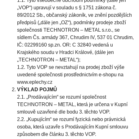
1.1. Tyto všeobecné obchodní podmínky (dále jen
„VOP“) upravují v souladu s § 1751 zákona č.
89/2012 Sb., občanský zákoník, ve znění pozdějších
předpisů („dále jen „OZ“), podmínky prodeje zboží
společnosti TECHNOTRON – METAL s.r.o., se
sídlem Čs. armády 367, Chrudim IV, 537 01 Chrudim,
IČ: 02299160 sp.zn. OR: C 32840 vedená u
Krajského soudu v Hradci Králové, (dále jen
„TECHNOTRON – METAL“);
1.2. Tyto VOP se nevztahují na prodej zboží výše
uvedené společnosti prostřednictvím e-shopu na
www.eplechy.cz
VÝKLAD POJMŮ
2.1. „Prodávajícím“ se rozumí společnost
TECHNOTRON – METAL, která je určena v Kupní
smlouvě uzavřené dle bodu 3. těchto VOP.
2.2. „Kupujícím“ se rozumí fyzická nebo právnická
osoba, která uzavře s Prodávajícím Kupní smlouvu
způsobem dle článku 3. těchto VOP.