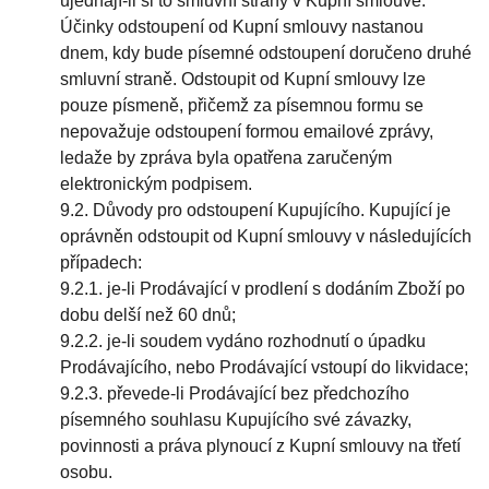
ujednají-li si to smluvní strany v Kupní smlouvě.
Účinky odstoupení od Kupní smlouvy nastanou
dnem, kdy bude písemné odstoupení doručeno druhé
smluvní straně. Odstoupit od Kupní smlouvy lze
pouze písmeně, přičemž za písemnou formu se
nepovažuje odstoupení formou emailové zprávy,
ledaže by zpráva byla opatřena zaručeným
elektronickým podpisem.
9.2. Důvody pro odstoupení Kupujícího. Kupující je
oprávněn odstoupit od Kupní smlouvy v následujících
případech:
9.2.1. je-li Prodávající v prodlení s dodáním Zboží po
dobu delší než 60 dnů;
9.2.2. je-li soudem vydáno rozhodnutí o úpadku
Prodávajícího, nebo Prodávající vstoupí do likvidace;
9.2.3. převede-li Prodávající bez předchozího
písemného souhlasu Kupujícího své závazky,
povinnosti a práva plynoucí z Kupní smlouvy na třetí
osobu.