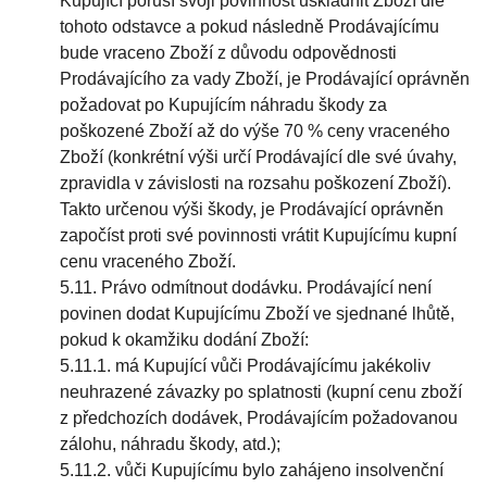
Kupující poruší svoji povinnost uskladnit Zboží dle
tohoto odstavce a pokud následně Prodávajícímu
bude vraceno Zboží z důvodu odpovědnosti
Prodávajícího za vady Zboží, je Prodávající oprávněn
požadovat po Kupujícím náhradu škody za
poškozené Zboží až do výše 70 % ceny vraceného
Zboží (konkrétní výši určí Prodávající dle své úvahy,
zpravidla v závislosti na rozsahu poškození Zboží).
Takto určenou výši škody, je Prodávající oprávněn
započíst proti své povinnosti vrátit Kupujícímu kupní
cenu vraceného Zboží.
5.11. Právo odmítnout dodávku. Prodávající není
povinen dodat Kupujícímu Zboží ve sjednané lhůtě,
pokud k okamžiku dodání Zboží:
5.11.1. má Kupující vůči Prodávajícímu jakékoliv
neuhrazené závazky po splatnosti (kupní cenu zboží
z předchozích dodávek, Prodávajícím požadovanou
zálohu, náhradu škody, atd.);
5.11.2. vůči Kupujícímu bylo zahájeno insolvenční