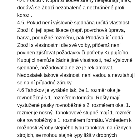
4.4. Pokud v Kupní smlouvě strany nesjednají jinak,
dodává se Zboží nezabalené a nechráněné proti
korozi.
4.5. Pokud není výslovně sjednána určitá vlastnost
Zboží či její specifikace (např. povrchová úprava,
barva, podružné rozměry), pak Prodávající dodá
Zboží s vlastnostmi dle své volby, přičemž není
povinen zjišťovat požadavky či potřeby Kupujícího.
Kupující nemůže žádné jiné vlastnosti, než výslovně
sjednané, požadovat a nelze je reklamovat.
Nedostatek takové vlastnosti není vadou a nevztahují
se na ní případné záruky.
4.6 Tahokov je vyráběn tak, že 1. rozměr oka je
rovnoběžný s 1. rozměrem formátu. Rošty mají
vyztužené pásky rovnoběžné s 2. rozměrem oka. 1.
rozměr je nosný. Tahokovové stupně mají 1. rozměr
oka rovnoběžný s 1. rozměrem formátu. Vzhledem k
možnosti výroby stejného typu tahokovu na různých
strojích, se mohou stejné typy lišit v drobných