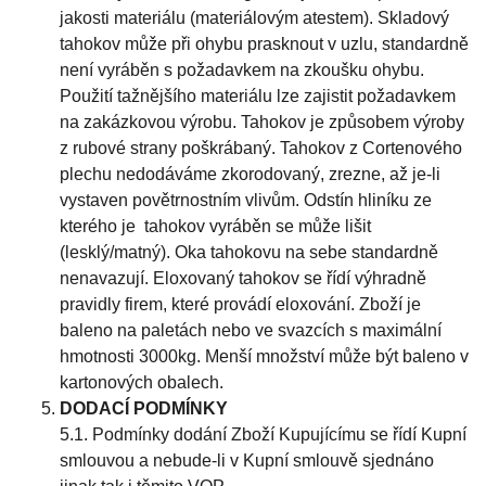
jakosti materiálu (materiálovým atestem). Skladový
tahokov může při ohybu prasknout v uzlu, standardně
není vyráběn s požadavkem na zkoušku ohybu.
Použití tažnějšího materiálu lze zajistit požadavkem
na zakázkovou výrobu. Tahokov je způsobem výroby
z rubové strany poškrábaný. Tahokov z Cortenového
plechu nedodáváme zkorodovaný, zrezne, až je-li
vystaven povětrnostním vlivům. Odstín hliníku ze
kterého je tahokov vyráběn se může lišit
(lesklý/matný). Oka tahokovu na sebe standardně
nenavazují. Eloxovaný tahokov se řídí výhradně
pravidly firem, které provádí eloxování. Zboží je
baleno na paletách nebo ve svazcích s maximální
hmotnosti 3000kg. Menší množství může být baleno v
kartonových obalech.
DODACÍ PODMÍNKY
5.1. Podmínky dodání Zboží Kupujícímu se řídí Kupní
smlouvou a nebude-li v Kupní smlouvě sjednáno