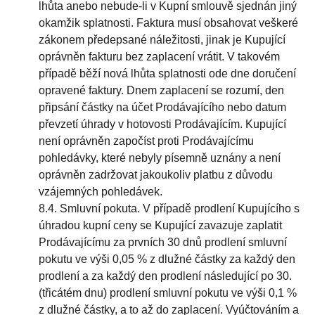
lhůta anebo nebude-li v Kupní smlouvě sjednán jiný
okamžik splatnosti. Faktura musí obsahovat veškeré
zákonem předepsané náležitosti, jinak je Kupující
oprávněn fakturu bez zaplacení vrátit. V takovém
případě běží nová lhůta splatnosti ode dne doručení
opravené faktury. Dnem zaplacení se rozumí, den
připsání částky na účet Prodávajícího nebo datum
převzetí úhrady v hotovosti Prodávajícím. Kupující
není oprávněn započíst proti Prodávajícímu
pohledávky, které nebyly písemně uznány a není
oprávněn zadržovat jakoukoliv platbu z důvodu
vzájemných pohledávek.
8.4. Smluvní pokuta. V případě prodlení Kupujícího s
úhradou kupní ceny se Kupující zavazuje zaplatit
Prodávajícímu za prvních 30 dnů prodlení smluvní
pokutu ve výši 0,05 % z dlužné částky za každý den
prodlení a za každý den prodlení následující po 30.
(třicátém dnu) prodlení smluvní pokutu ve výši 0,1 %
z dlužné částky, a to až do zaplacení. Vyúčtováním a