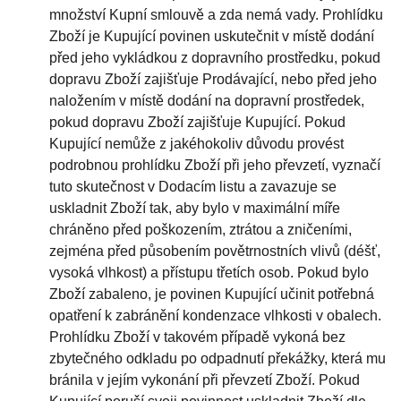
množství Kupní smlouvě a zda nemá vady. Prohlídku
Zboží je Kupující povinen uskutečnit v místě dodání
před jeho vykládkou z dopravního prostředku, pokud
dopravu Zboží zajišťuje Prodávající, nebo před jeho
naložením v místě dodání na dopravní prostředek,
pokud dopravu Zboží zajišťuje Kupující. Pokud
Kupující nemůže z jakéhokoliv důvodu provést
podrobnou prohlídku Zboží při jeho převzetí, vyznačí
tuto skutečnost v Dodacím listu a zavazuje se
uskladnit Zboží tak, aby bylo v maximální míře
chráněno před poškozením, ztrátou a zničeními,
zejména před působením povětrnostních vlivů (déšť,
vysoká vlhkost) a přístupu třetích osob. Pokud bylo
Zboží zabaleno, je povinen Kupující učinit potřebná
opatření k zabránění kondenzace vlhkosti v obalech.
Prohlídku Zboží v takovém případě vykoná bez
zbytečného odkladu po odpadnutí překážky, která mu
bránila v jejím vykonání při převzetí Zboží. Pokud