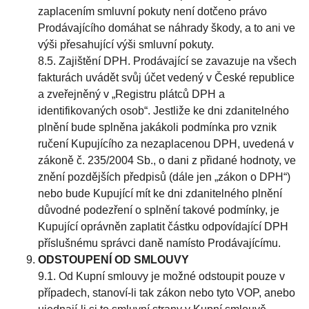
zaplacením smluvní pokuty není dotčeno právo
Prodávajícího domáhat se náhrady škody, a to ani ve
výši přesahující výši smluvní pokuty.
8.5. Zajištění DPH. Prodávající se zavazuje na všech
fakturách uvádět svůj účet vedený v České republice
a zveřejněný v „Registru plátců DPH a
identifikovaných osob“. Jestliže ke dni zdanitelného
plnění bude splněna jakákoli podmínka pro vznik
ručení Kupujícího za nezaplacenou DPH, uvedená v
zákoně č. 235/2004 Sb., o dani z přidané hodnoty, ve
znění pozdějších předpisů (dále jen „zákon o DPH“)
nebo bude Kupující mít ke dni zdanitelného plnění
důvodné podezření o splnění takové podmínky, je
Kupující oprávněn zaplatit částku odpovídající DPH
příslušnému správci daně namísto Prodávajícímu.
ODSTOUPENÍ OD SMLOUVY
9.1. Od Kupní smlouvy je možné odstoupit pouze v
případech, stanoví-li tak zákon nebo tyto VOP, anebo