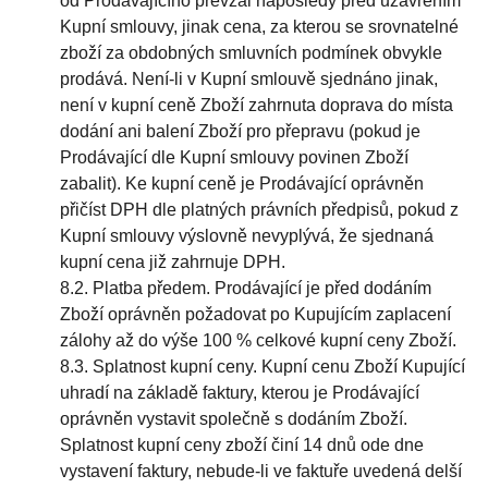
od Prodávajícího převzal naposledy před uzavřením
Kupní smlouvy, jinak cena, za kterou se srovnatelné
zboží za obdobných smluvních podmínek obvykle
prodává. Není-li v Kupní smlouvě sjednáno jinak,
není v kupní ceně Zboží zahrnuta doprava do místa
dodání ani balení Zboží pro přepravu (pokud je
Prodávající dle Kupní smlouvy povinen Zboží
zabalit). Ke kupní ceně je Prodávající oprávněn
přičíst DPH dle platných právních předpisů, pokud z
Kupní smlouvy výslovně nevyplývá, že sjednaná
kupní cena již zahrnuje DPH.
8.2. Platba předem. Prodávající je před dodáním
Zboží oprávněn požadovat po Kupujícím zaplacení
zálohy až do výše 100 % celkové kupní ceny Zboží.
8.3. Splatnost kupní ceny. Kupní cenu Zboží Kupující
uhradí na základě faktury, kterou je Prodávající
oprávněn vystavit společně s dodáním Zboží.
Splatnost kupní ceny zboží činí 14 dnů ode dne
vystavení faktury, nebude-li ve faktuře uvedená delší