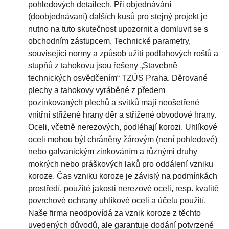
pohledových detailech. Při objednávání
(doobjednávaní) dalších kusů pro stejný projekt je
nutno na tuto skutečnost upozornit a domluvit se s
obchodním zástupcem. Technické parametry,
související normy a způsob užití podlahových roštů a
stupňů z tahokovu jsou řešeny „Stavebně
technických osvědčením“ TZÚS Praha. Děrované
plechy a tahokovy vyráběné z předem
pozinkovaných plechů a svitků mají neošetřené
vnitřní střižené hrany děr a střižené obvodové hrany.
Oceli, včetně nerezových, podléhají korozi. Uhlíkové
oceli mohou být chráněny žárovým (není pohledové)
nebo galvanickým zinkováním a různými druhy
mokrých nebo práškových laků pro oddálení vzniku
koroze. Čas vzniku koroze je závislý na podmínkách
prostředí, použité jakosti nerezové oceli, resp. kvalitě
povrchové ochrany uhlíkové oceli a účelu použití.
Naše firma neodpovídá za vznik koroze z těchto
uvedených důvodů, ale garantuje dodání potvrzené