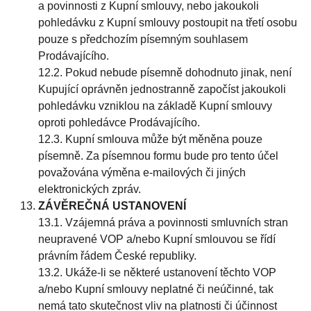
a povinnosti z Kupní smlouvy, nebo jakoukoli
pohledávku z Kupní smlouvy postoupit na třetí osobu
pouze s předchozím písemným souhlasem
Prodávajícího.
12.2. Pokud nebude písemně dohodnuto jinak, není
Kupující oprávněn jednostranně započíst jakoukoli
pohledávku vzniklou na základě Kupní smlouvy
oproti pohledávce Prodávajícího.
12.3. Kupní smlouva může být měněna pouze
písemně. Za písemnou formu bude pro tento účel
považována výměna e-mailových či jiných
elektronických zpráv.
ZÁVĚREČNÁ USTANOVENÍ
13.1. Vzájemná práva a povinnosti smluvních stran
neupravené VOP a/nebo Kupní smlouvou se řídí
právním řádem České republiky.
13.2. Ukáže-li se některé ustanovení těchto VOP
a/nebo Kupní smlouvy neplatné či neúčinné, tak
nemá tato skutečnost vliv na platnosti či účinnost