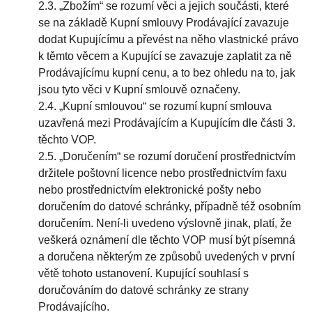
2.3. „Zbožím“ se rozumí věci a jejich součásti, které
se na základě Kupní smlouvy Prodávající zavazuje
dodat Kupujícímu a převést na něho vlastnické právo
k těmto věcem a Kupující se zavazuje zaplatit za ně
Prodávajícímu kupní cenu, a to bez ohledu na to, jak
jsou tyto věci v Kupní smlouvě označeny.
2.4. „Kupní smlouvou“ se rozumí kupní smlouva
uzavřená mezi Prodávajícím a Kupujícím dle části 3.
těchto VOP.
2.5. „Doručením“ se rozumí doručení prostřednictvím
držitele poštovní licence nebo prostřednictvím faxu
nebo prostřednictvím elektronické pošty nebo
doručením do datové schránky, případně též osobním
doručením. Není-li uvedeno výslovně jinak, platí, že
veškerá oznámení dle těchto VOP musí být písemná
a doručena některým ze způsobů uvedených v první
větě tohoto ustanovení. Kupující souhlasí s
doručováním do datové schránky ze strany
Prodávajícího.