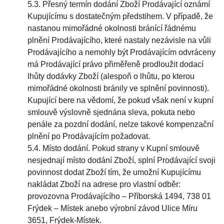
5.3. Přesný termín dodání Zboží Prodávající oznámí
Kupujícímu s dostatečným předstihem. V případě, že
nastanou mimořádné okolnosti bránící řádnému
plnění Prodávajícího, které nastaly nezávisle na vůli
Prodávajícího a nemohly být Prodávajícím odvráceny
má Prodávající právo přiměřeně prodloužit dodací
lhůty dodávky Zboží (alespoň o lhůtu, po kterou
mimořádné okolnosti bránily ve splnění povinnosti).
Kupující bere na vědomí, že pokud však není v kupní
smlouvě výslovně sjednána sleva, pokuta nebo
penále za pozdní dodání, nelze takové kompenzační
plnění po Prodávajícím požadovat.
5.4. Místo dodání. Pokud strany v Kupní smlouvě
nesjednají místo dodání Zboží, splní Prodávající svoji
povinnost dodat Zboží tím, že umožní Kupujícímu
nakládat Zboží na adrese pro vlastní odběr:
provozovna Prodávajícího – Příborská 1494, 738 01
Frýdek – Místek anebo výrobní závod Ulice Míru
3651, Frýdek-Místek.