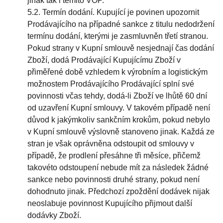
jinak tak i těmito VOP.
5.2. Termín dodání. Kupující je povinen upozornit
Prodávajícího na případné sankce z titulu nedodržení
termínu dodání, kterými je zasmluvněn třetí stranou.
Pokud strany v Kupní smlouvě nesjednají čas dodání
Zboží, dodá Prodávající Kupujícímu Zboží v
přiměřené době vzhledem k výrobním a logistickým
možnostem Prodávajícího Prodávající splní své
povinnosti včas tehdy, dodá-li Zboží ve lhůtě 60 dní
od uzavření Kupní smlouvy. V takovém případě není
důvod k jakýmkoliv sankčním krokům, pokud nebylo
v Kupní smlouvě výslovně stanoveno jinak. Každá ze
stran je však oprávněna odstoupit od smlouvy v
případě, že prodlení přesáhne tři měsíce, přičemž
takovéto odstoupení nebude mít za následek žádné
sankce nebo povinnosti druhé strany, pokud není
dohodnuto jinak. Předchozí zpoždění dodávek nijak
neoslabuje povinnost Kupujícího přijmout další
dodávky Zboží.