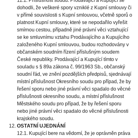
11.1. Příslušnost soudu. Prodávající a Kupující se
dohodli, že veškeré spory vzniklé z Kupní smlouvy či
v přímé souvislosti s Kupní smlouvou, včetně sporů o
platnost Kupní smlouvy, které se nepodařilo vyřešit
smírnou cestou, případně jiné právní věci vztahující
se ke smluvnímu vztahu Prodávajícího a Kupujícího
založeného Kupní smlouvou, budou rozhodovány v
občanském soudním řízení příslušným soudem
České republiky. Prodávající a Kupující tímto v
souladu s § 89a zákona č. 99/1963 Sb., občanský
soudní řád, ve znění pozdějších předpisů, sjednávají
místní příslušnost Okresního soudu pro případ, že by
řešení sporu nebo jiné právní věci spadalo do věcné
příslušnosti okresního soudu, a místní příslušnost
Městského soudu pro případ, že by řešení sporu
nebo jiné právní věci spadalo do věcné příslušnosti
krajského soudu.
OSTATNÍ UJEDNÁNÍ
12.1. Kupující bere na vědomí, že je oprávněn práva