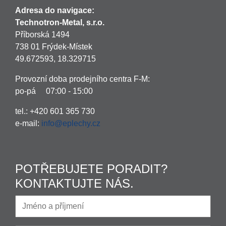
Adresa do navigace:
Technotron-Metal, s.r.o.
Příborská 1494
738 01 Frýdek-Místek
49.672593, 18.329715
Provozní doba prodejního centra F-M:
po-pá 07:00 - 15:00
tel.: +420 601 365 730
e-mail:
info@eplechy.cz
POTŘEBUJETE PORADIT?
KONTAKTUJTE NÁS.