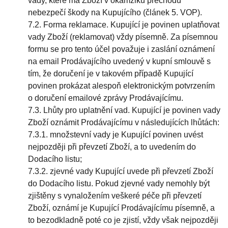
vady, které má Zboží v okamžiku přechodu
nebezpečí škody na Kupujícího (článek 5. VOP).
7.2. Forma reklamace. Kupující je povinen uplatňovat
vady Zboží (reklamovat) vždy písemně. Za písemnou
formu se pro tento účel považuje i zaslání oznámení
na email Prodávajícího uvedený v kupní smlouvě s
tím, že doručení je v takovém případě Kupující
povinen prokázat alespoň elektronickým potvrzením
o doručení emailové zprávy Prodávajícímu.
7.3. Lhůty pro uplatnění vad. Kupující je povinen vady
Zboží oznámit Prodávajícímu v následujících lhůtách:
7.3.1. množstevní vady je Kupující povinen uvést
nejpozději při převzetí Zboží, a to uvedením do
Dodacího listu;
7.3.2. zjevné vady Kupující uvede při převzetí Zboží
do Dodacího listu. Pokud zjevné vady nemohly být
zjištěny s vynaložením veškeré péče při převzetí
Zboží, oznámí je Kupující Prodávajícímu písemně, a
to bezodkladně poté co je zjistí, vždy však nejpozději