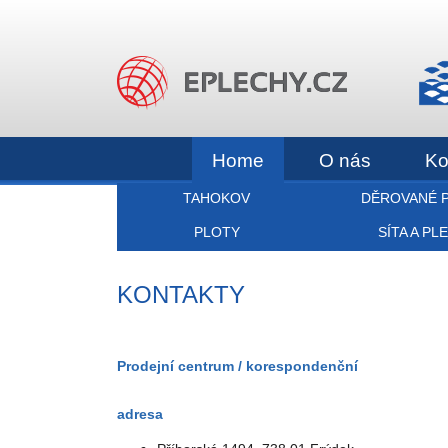
Home
O nás
Ko
TAHOKOV
DĚROVANÉ 
PLOTY
SÍTA A PL
KONTAKTY
Prodejní centrum / korespondenční
adresa