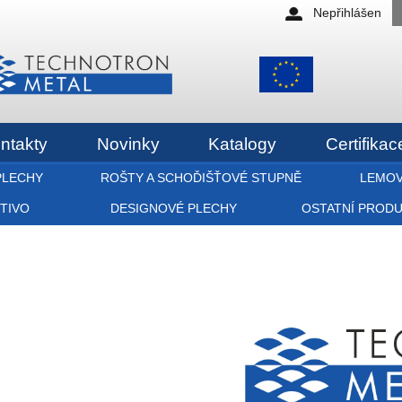
Nepřihlášen
ntakty
Novinky
Katalogy
Certifikac
PLECHY
ROŠTY A SCHOĎIŠŤOVÉ STUPNĚ
LEMOV
ETIVO
DESIGNOVÉ PLECHY
OSTATNÍ PROD