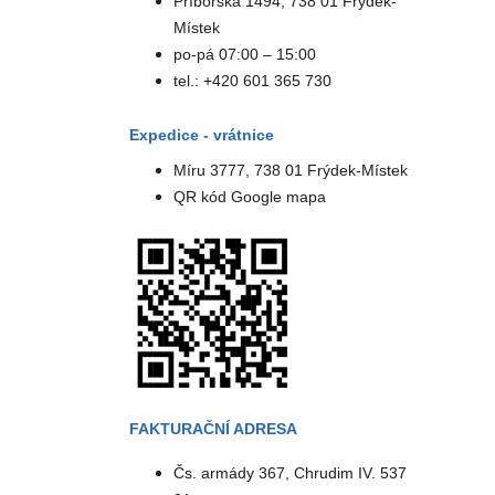
Příborská 1494, 738 01 Frýdek-
Místek
po-pá 07:00 – 15:00
tel.: +420 601 365 730
Expedice - vrátnice
Míru 3777, 738 01 Frýdek-Místek
QR kód Google mapa
FAKTURAČNÍ ADRESA
Čs. armády 367, Chrudim IV. 537