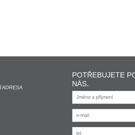
POTŘEBUJETE P
NÁS.
Í ADRESA