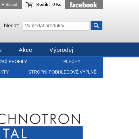
Přihlásit
Košík:
0 Kč
hledat:
e
Akce
Výprodej
ACÍ PROFILY
PLECHY
UKTY
STROPNÍ PODHLEDOVÉ VÝPLNĚ