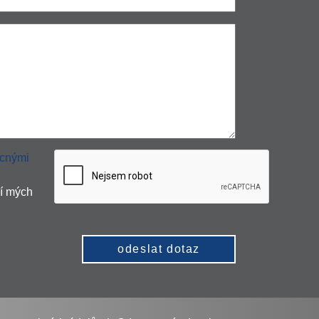
cnými
í mých
odeslat dotaz