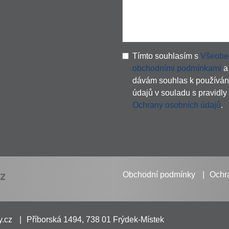
Tímto souhlasím s
Všeobe
obchodními podmínkami
a
dávám souhlas k používán
údajů v souladu s pravidly
Ochrany osobních údajů
.
Obchodní podmínky
Ochr
y.cz
Příborská 1494, 738 01 Frýdek-Místek