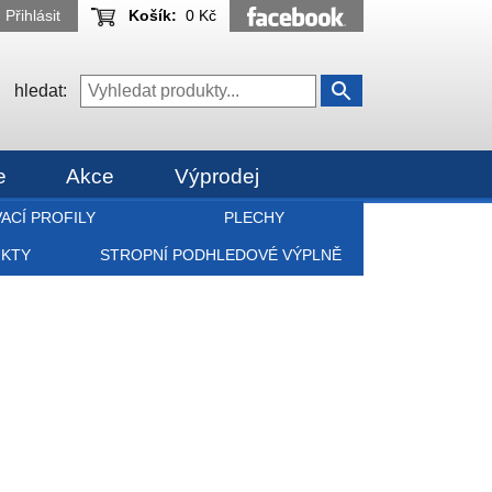
Přihlásit
Košík:
0 Kč
hledat:
e
Akce
Výprodej
ACÍ PROFILY
PLECHY
UKTY
STROPNÍ PODHLEDOVÉ VÝPLNĚ