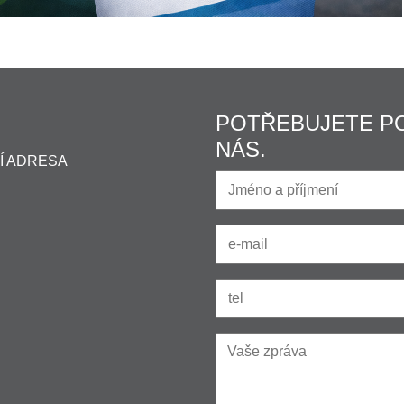
POTŘEBUJETE P
NÁS.
Í ADRESA