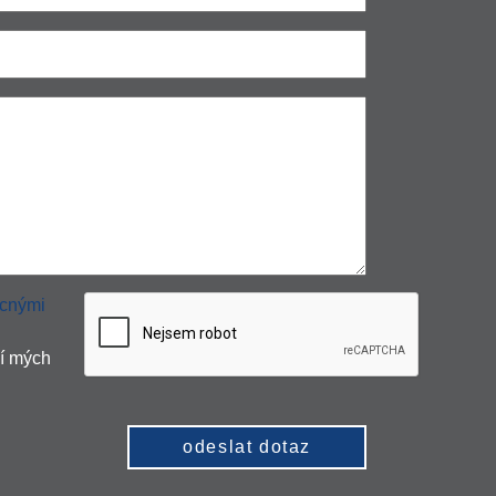
cnými
í mých
odeslat dotaz