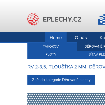
Home
O nás
Ko
TAHOKOV
DĚROVANÉ 
PLOTY
SÍTA A PL
RV 2-3,5; TLOUŠŤKA 2 MM, DĚR
Zpět do kategorie Děrované plechy