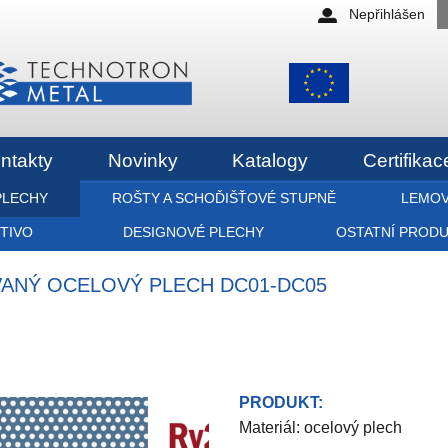
Nepřihlášen
ntakty
Novinky
Katalogy
Certifikac
PLECHY
ROŠTY A SCHOĎIŠŤOVÉ STUPNĚ
LEMOV
ETIVO
DESIGNOVÉ PLECHY
OSTATNÍ PROD
OVANÝ OCELOVÝ PLECH DC01-DC05
PRODUKT:
Materiál: ocelový plech