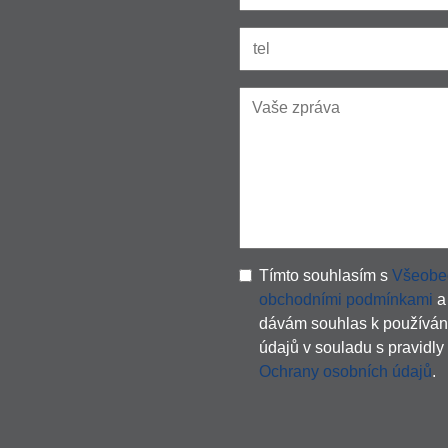
Tímto souhlasím s
Všeobe
obchodními podmínkami
a
dávám souhlas k používán
údajů v souladu s pravidly
Ochrany osobních údajů
.