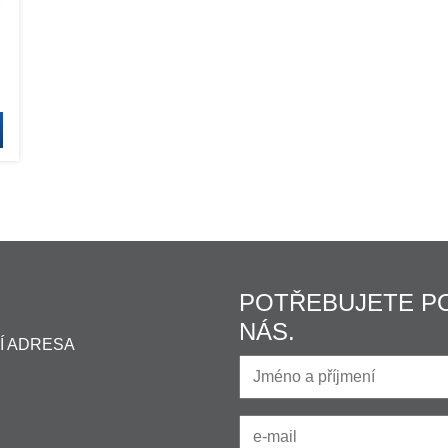
POTŘEBUJETE P
NÁS.
Í ADRESA