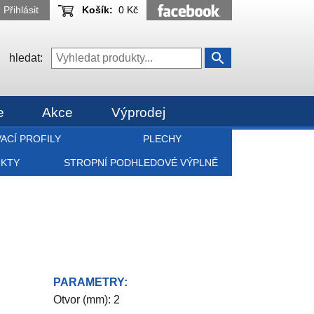
Přihlásit
Košík:
0 Kč
hledat:
e
Akce
Výprodej
ACÍ PROFILY
PLECHY
UKTY
STROPNÍ PODHLEDOVÉ VÝPLNĚ
PARAMETRY:
Otvor (mm): 2