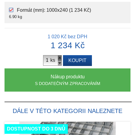
Formát (mm): 1000x240 (1 234 Kč)
6.90 kg
1 020 Kč
bez DPH
1 234 Kč
ks
KOUPIT
Nákup produktu
S DODATEČNÝM ZPRACOVÁNÍM
DÁLE V TÉTO KATEGORII NALEZNETE
DOSTUPNOST DO 3 DNŮ