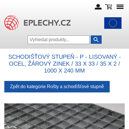
SCHODIŠŤOVÝ STUPEŇ - P - LISOVANÝ -
OCEL, ŽÁROVÝ ZINEK / 33 X 33 / 35 X 2 /
1000 X 240 MM
Zpět do kategorie Rošty a schoďišťové stupně