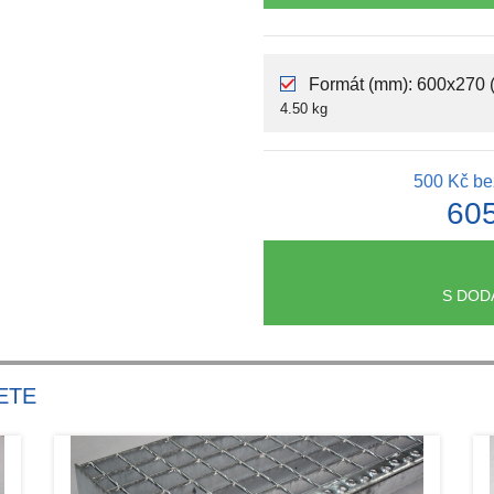
Formát (mm): 600x270 
4.50 kg
500 Kč
be
60
S DOD
ETE