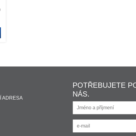
0
POTŘEBUJETE P
NÁS.
Í ADRESA