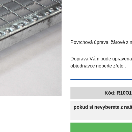
Povrchová úprava: žárové z
Doprava Vám bude upravena 
objednávce neberte zřetel.
Kód:
R10O1
pokud si nevyberete z na