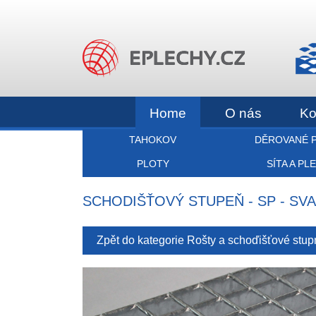
Home
O nás
Ko
TAHOKOV
DĚROVANÉ 
PLOTY
SÍTA A PL
SCHODIŠŤOVÝ STUPEŇ - SP - SVAŘO
Zpět do kategorie Rošty a schoďišťové stu