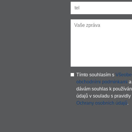
Tímto souhlasím s
Všeobe
obchodními podmínkami
a
dávám souhlas k používán
údajů v souladu s pravidly
Ochrany osobních údajů
.