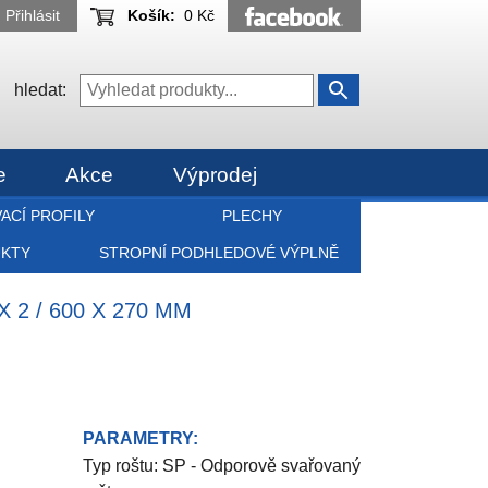
Přihlásit
Košík:
0 Kč
hledat:
e
Akce
Výprodej
ACÍ PROFILY
PLECHY
UKTY
STROPNÍ PODHLEDOVÉ VÝPLNĚ
 2 / 600 X 270 MM
PARAMETRY:
Typ roštu: SP - Odporově svařovaný