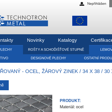
Nepřihlášen
ntakty
Novinky
Katalogy
Certifikac
PLECHY
ROŠTY A SCHOĎIŠŤOVÉ STUPNĚ
LEMOV
ETIVO
DESIGNOVÉ PLECHY
OSTATNÍ PROD
VANÝ - OCEL, ŽÁROVÝ ZINEK / 34 X 38 / 30 X
pně
PRODUKT:
Materiál: ocel