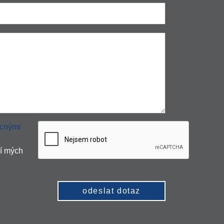
cnými
í mých
odeslat dotaz