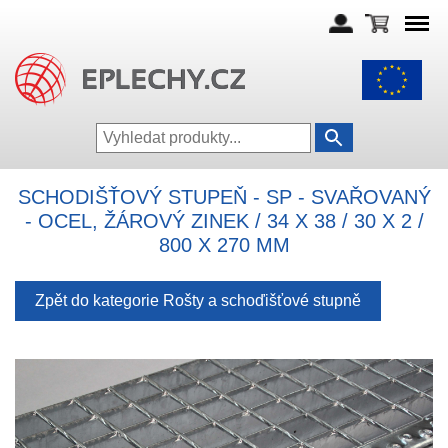
SCHODIŠŤOVÝ STUPEŇ - SP - SVAŘOVANÝ
- OCEL, ŽÁROVÝ ZINEK / 34 X 38 / 30 X 2 /
800 X 270 MM
Zpět do kategorie Rošty a schoďišťové stupně