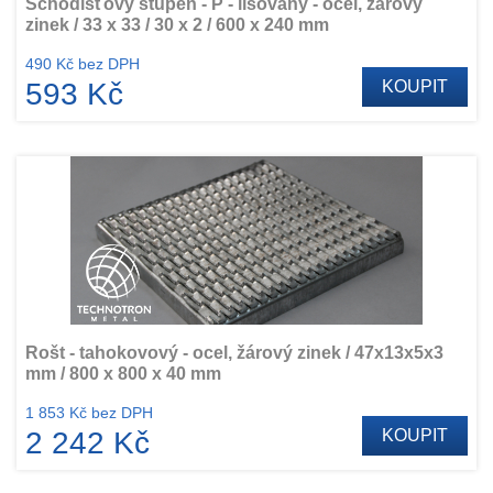
Schodišťový stupeň - P - lisovaný - ocel, žárový
zinek / 33 x 33 / 30 x 2 / 600 x 240 mm
490 Kč bez DPH
593 Kč
KOUPIT
Rošt - tahokovový - ocel, žárový zinek / 47x13x5x3
mm / 800 x 800 x 40 mm
1 853 Kč bez DPH
2 242 Kč
KOUPIT