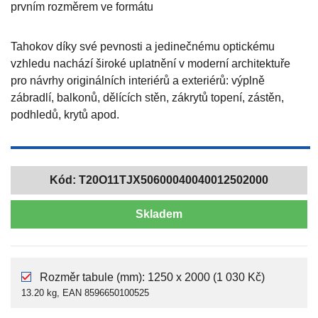
prvním rozměrem ve formátu
Tahokov díky své pevnosti a jedinečnému optickému
vzhledu nachází široké uplatnění v moderní architektuře
pro návrhy originálních interiérů a exteriérů: výplně
zábradlí, balkonů, dělících stěn, zákrytů topení, zástěn,
podhledů, krytů apod.
Kód:
T20O11TJX50600040040012502000
Skladem
Rozměr tabule (mm): 1250 x 2000 (1 030 Kč)
13.20 kg, EAN 8596650100525