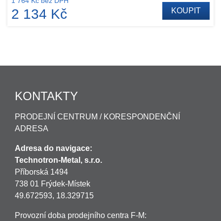
1 764 Kč bez DPH
2 134 Kč
KOUPIT
KONTAKTY
PRODEJNÍ CENTRUM / KORESPONDENČNÍ
ADRESA
Adresa do navigace:
Technotron-Metal, s.r.o.
Příborská 1494
738 01 Frýdek-Místek
49.672593, 18.329715
Provozní doba prodejního centra F-M: