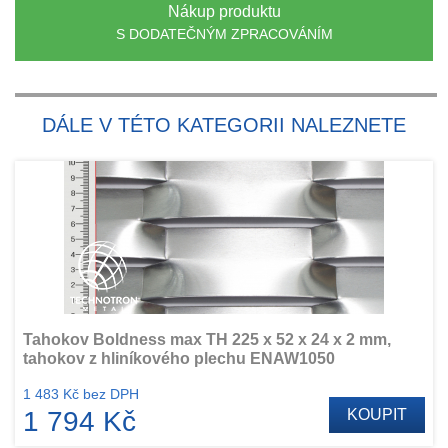
Nákup produktu
S DODATEČNÝM ZPRACOVÁNÍM
DÁLE V TÉTO KATEGORII NALEZNETE
Tahokov Boldness max TH 225 x 52 x 24 x 2 mm,
tahokov z hliníkového plechu ENAW1050
1 483 Kč bez DPH
1 794 Kč
KOUPIT