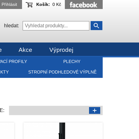
Přihlásit
Košík:
0 Kč
hledat:
e
Akce
Výprodej
ACÍ PROFILY
PLECHY
UKTY
STROPNÍ PODHLEDOVÉ VÝPLNĚ
E: