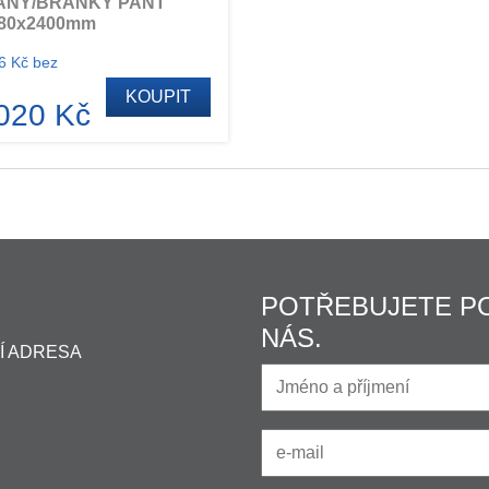
ÁNY/BRANKY PANT
80x2400mm
6 Kč bez
KOUPIT
020 Kč
POTŘEBUJETE P
NÁS.
Í ADRESA