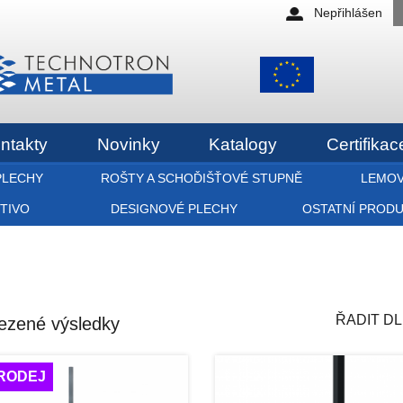
Nepřihlášen
ntakty
Novinky
Katalogy
Certifikac
PLECHY
ROŠTY A SCHOĎIŠŤOVÉ STUPNĚ
LEMOV
ETIVO
DESIGNOVÉ PLECHY
OSTATNÍ PROD
ŘADIT DL
lezené výsledky
RODEJ