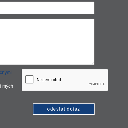
cnými
í mých
odeslat dotaz