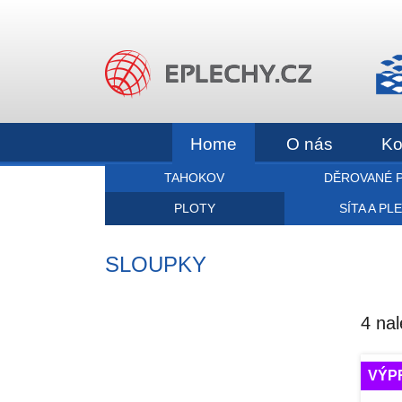
Home
O nás
Ko
TAHOKOV
DĚROVANÉ 
PLOTY
SÍTA A PL
SLOUPKY
4 na
VÝP