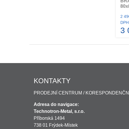
BR
80x
2 49
DPH
3 
KONTAKTY
PRODEJNÍ CENTRUM / KORESPONDENČN
Adresa do navigace:
Technotron-Metal, s.r.o.
Příborská 1494
738 01 Frýdek-Místek