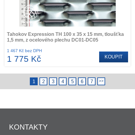
Tahokov Expression TH 100 x 35 x 15 mm, tloušťka
1,5 mm, z ocelového plechu DC01-DC05
1 467 Kč bez DPH
1 775 Kč
KOUPIT
1
2
3
4
5
6
7
KONTAKTY