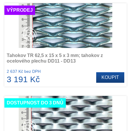
VÝPRODEJ
Tahokov TR 62,5 x 15 x 5 x 3 mm; tahokov z
ocelového plechu DD11 - DD13
2 637 Kč bez DPH
3 191 Kč
KOUPIT
DOSTUPNOST DO 3 DNŮ