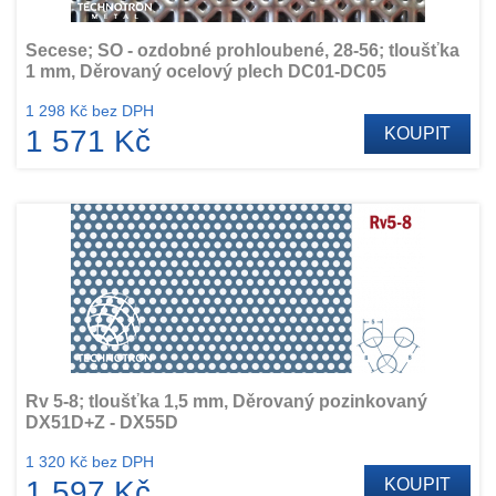
Secese; SO - ozdobné prohloubené, 28-56; tloušťka
1 mm, Děrovaný ocelový plech DC01-DC05
1 298 Kč bez DPH
1 571 Kč
KOUPIT
Rv 5-8; tloušťka 1,5 mm, Děrovaný pozinkovaný
DX51D+Z - DX55D
1 320 Kč bez DPH
1 597 Kč
KOUPIT