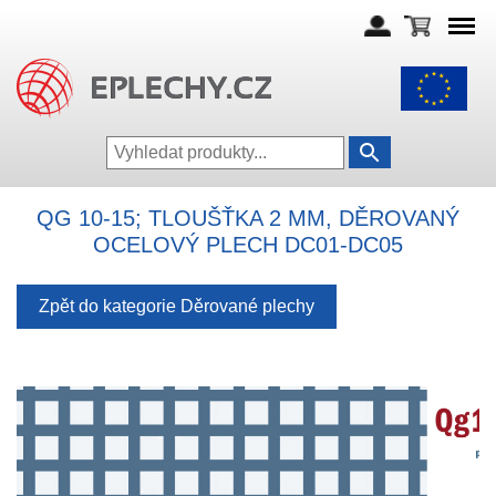
QG 10-15; TLOUŠŤKA 2 MM, DĚROVANÝ
OCELOVÝ PLECH DC01-DC05
Zpět do kategorie Děrované plechy