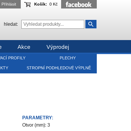
Přihlásit
Košík:
0 Kč
hledat:
e
Akce
Výprodej
ACÍ PROFILY
PLECHY
UKTY
STROPNÍ PODHLEDOVÉ VÝPLNĚ
PARAMETRY:
Otvor (mm): 3