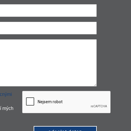
cnými
í mých