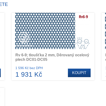
ETE
Rv 6-9; tloušťka 2 mm, Děrovaný ocelový
plech DC01-DC05
1 596 Kč bez DPH
1 931 Kč
KOUPIT