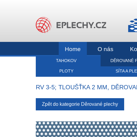
Home
O nás
Ko
TAHOKOV
DĚROVANÉ 
PLOTY
SÍTA A PL
RV 3-5; TLOUŠŤKA 2 MM, DĚROV
Zpět do kategorie Děrované plechy