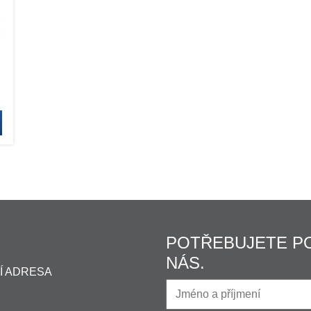
POTŘEBUJETE P
NÁS.
Í ADRESA