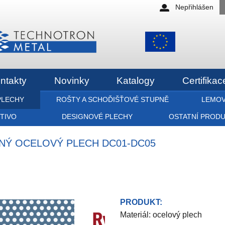
Nepřihlášen
ntakty
Novinky
Katalogy
Certifikac
PLECHY
ROŠTY A SCHOĎIŠŤOVÉ STUPNĚ
LEMOV
ETIVO
DESIGNOVÉ PLECHY
OSTATNÍ PROD
ANÝ OCELOVÝ PLECH DC01-DC05
PRODUKT:
Materiál: ocelový plech