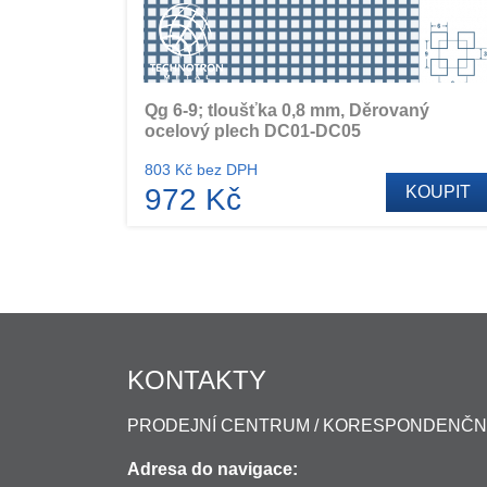
Qg 6-9; tloušťka 0,8 mm, Děrovaný
ocelový plech DC01-DC05
803 Kč bez DPH
972 Kč
KOUPIT
KONTAKTY
PRODEJNÍ CENTRUM / KORESPONDENČN
Adresa do navigace: