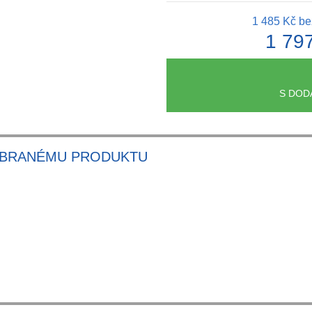
1 485 Kč
be
1 79
S DOD
YBRANÉMU PRODUKTU