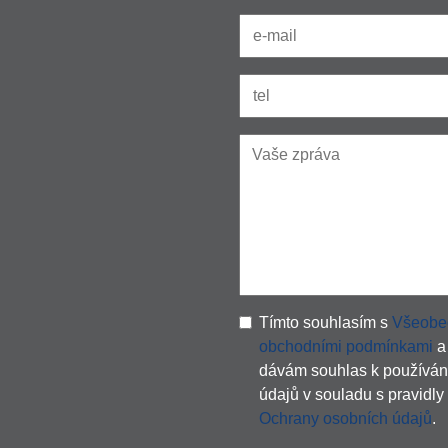
Tímto souhlasím s
Všeobe
obchodními podmínkami
a
dávám souhlas k používán
údajů v souladu s pravidly
Ochrany osobních údajů
.