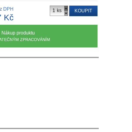
z DPH
ks
KOUPIT
7 Kč
Nákup produktu
ATEČNÝM ZPRACOVÁNÍM