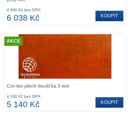
4 990 Kč bez DPH
6 038 Kč
KOUPIT
AKCE
Cor-ten plech tloušťka 3 mm
4 248 Kč bez DPH
5 140 Kč
KOUPIT