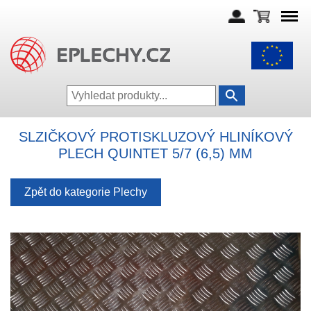
SLZIČKOVÝ PROTISKLUZOVÝ HLINÍKOVÝ
PLECH QUINTET 5/7 (6,5) MM
Zpět do kategorie Plechy