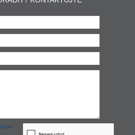
cnými