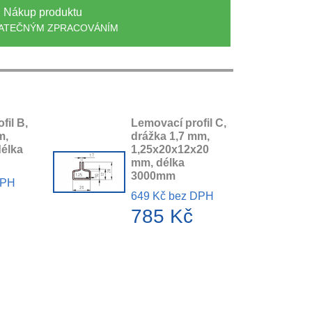
Nákup produktu
ATEČNÝM ZPRACOVÁNÍM
fil B,
Lemovací profil C,
m,
drážka 1,7 mm,
délka
1,25x20x12x20
mm, délka
3000mm
DPH
649 Kč bez DPH
785 Kč