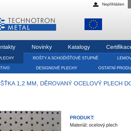
Nepřihlášen
ntakty
Novinky
Katalogy
Certifikac
PLECHY
ROŠTY A SCHOĎIŠŤOVÉ STUPNĚ
LEMOV
ETIVO
DESIGNOVÉ PLECHY
OSTATNÍ PROD
OUŠŤKA 1,2 MM, DĚROVANÝ OCELOVÝ PLECH D
PRODUKT:
Materiál: ocelový plech