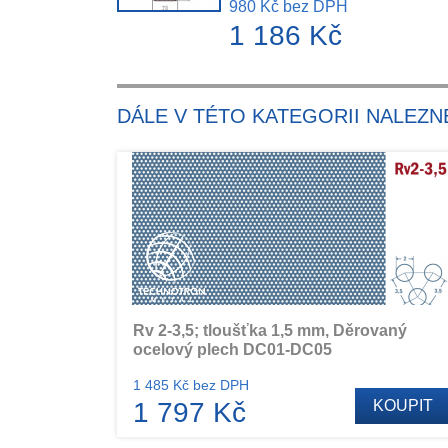
980 Kč bez DPH
1 186 Kč
DÁLE V TÉTO KATEGORII NALEZN
Rv 2-3,5; tloušťka 1,5 mm, Děrovaný
ocelový plech DC01-DC05
1 485 Kč bez DPH
1 797 Kč
KOUPIT