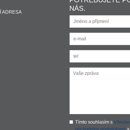
NÁS.
Í ADRESA
Tímto souhlasím s
Všeobe
obchodními podmínkami
a