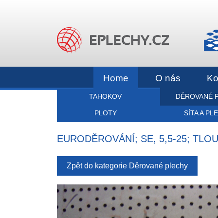
Home
O nás
Ko
TAHOKOV
DĚROVANÉ 
PLOTY
SÍTA A PL
EURODĚROVÁNÍ; SE, 5,5-25; TL
Zpět do kategorie Děrované plechy