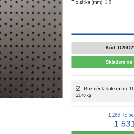
Tloušťka (mm): 1.2
Kód:
D20O2
Skladem na 
Rozměr tabule (mm): 10
13.40 kg
1 265 Kč
be
1 53