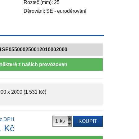
Rozteč (mm): 25
Děrování: SE - euroděrování
1SE055000250012010002000
některé z našich provozoven
00 x 2000 (1 531 Kč)
z DPH
ks
KOUPIT
1 Kč