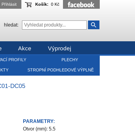
Přihlásit
Košík:
0 Kč
hledat:
e
Akce
Výprodej
ACÍ PROFILY
PLECHY
UKTY
STROPNÍ PODHLEDOVÉ VÝPLNĚ
C01-DC05
PARAMETRY:
Otvor (mm): 5.5