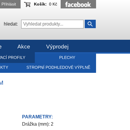
Přihlásit
Košík:
0 Kč
hledat:
e
Akce
Výprodej
ACÍ PROFILY
PLECHY
UKTY
STROPNÍ PODHLEDOVÉ VÝPLNĚ
MM
PARAMETRY:
Drážka (mm): 2