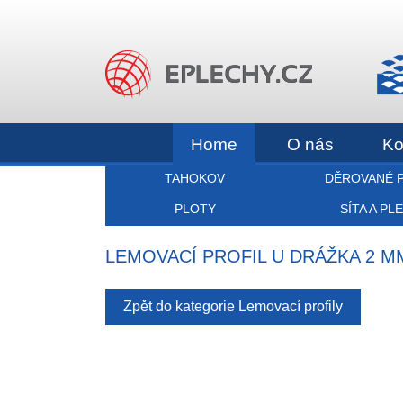
Home
O nás
Ko
TAHOKOV
DĚROVANÉ 
PLOTY
SÍTA A PL
LEMOVACÍ PROFIL U DRÁŽKA 2 MM;
Zpět do kategorie Lemovací profily