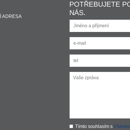
POTŘEBUJETE P
NÁS.
Í ADRESA
Tímto souhlasím s
Všeobe