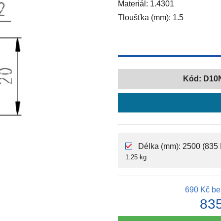
Materiál: 1.4301
Tloušťka (mm): 1.5
Kód:
D10
Délka (mm): 2500 (835 
1.25 kg
690 Kč
be
83