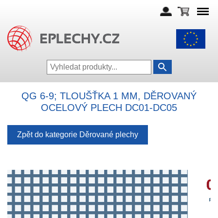
QG 6-9; TLOUŠŤKA 1 MM, DĚROVANÝ
OCELOVÝ PLECH DC01-DC05
Zpět do kategorie Děrované plechy