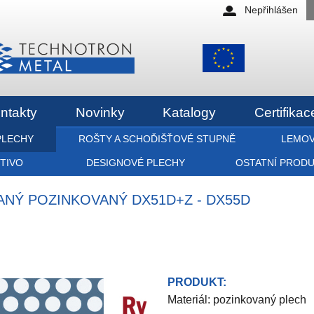
Nepřihlášen
ntakty
Novinky
Katalogy
Certifikac
PLECHY
ROŠTY A SCHOĎIŠŤOVÉ STUPNĚ
LEMOV
ETIVO
DESIGNOVÉ PLECHY
OSTATNÍ PROD
VANÝ POZINKOVANÝ DX51D+Z - DX55D
PRODUKT:
Materiál: pozinkovaný plech