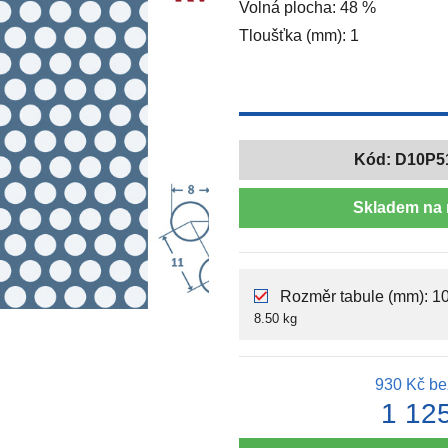
Volná plocha: 48 %
Tloušťka (mm): 1
Kód:
D10P5
Skladem na 
Rozměr tabule (mm): 10
8.50 kg
930 Kč
be
1 12