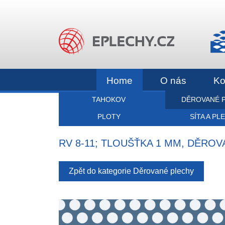
Home
O nás
Ko
TAHOKOV
DĚROVANÉ 
PLOTY
SÍTA A PL
RV 8-11; TLOUŠŤKA 1 MM, DĚRO
Zpět do kategorie Děrované plechy