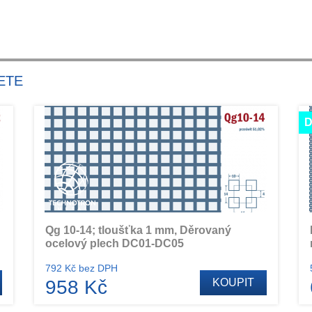
ETE
D
Qg 10-14; tloušťka 1 mm, Děrovaný
ocelový plech DC01-DC05
792 Kč bez DPH
958 Kč
KOUPIT