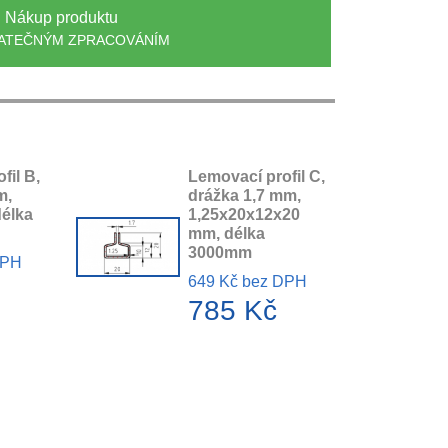
Nákup produktu
ATEČNÝM ZPRACOVÁNÍM
fil B,
Lemovací profil C,
m,
drážka 1,7 mm,
délka
1,25x20x12x20
mm, délka
3000mm
DPH
649 Kč bez DPH
785 Kč