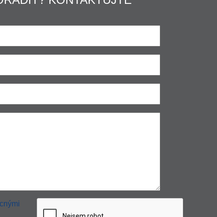
cnými