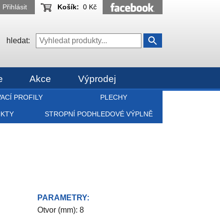
Přihlásit
Košík:
0 Kč
hledat:
e
Akce
Výprodej
ACÍ PROFILY
PLECHY
UKTY
STROPNÍ PODHLEDOVÉ VÝPLNĚ
PARAMETRY:
Otvor (mm): 8