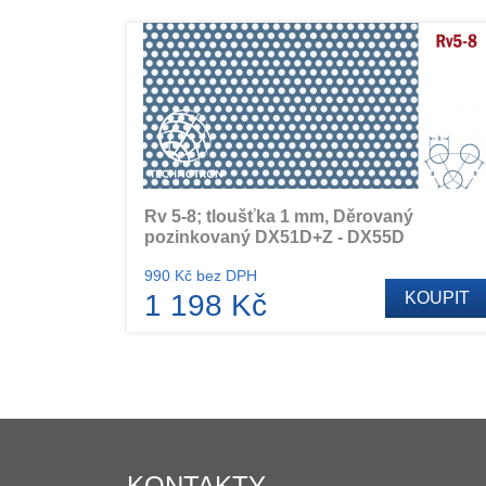
Rv 5-8; tloušťka 1 mm, Děrovaný
pozinkovaný DX51D+Z - DX55D
990 Kč bez DPH
1 198 Kč
KOUPIT
KONTAKTY