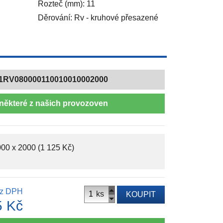
Rozteč (mm): 11
Děrování: Rv - kruhové přesazené
1RV080000110010010002000
některé z našich provozoven
00 x 2000 (1 125 Kč)
z DPH
ks
KOUPIT
5 Kč