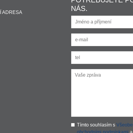
NÁS.
Í ADRESA
Tímto souhlasím s
Všeobe
obchodními podmínkami
a