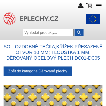
SO - OZDOBNÉ TEČKA,KŘÍŽEK PŘESAZENĚ
OTVOR 10 MM; TLOUŠŤKA 1 MM,
DĚROVANÝ OCELOVÝ PLECH DC01-DC05
Zpět do kategorie Děrované plechy