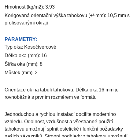
Hmotnost (kg/m2): 3.93
Korigovaná orientační výška tahokovu (+/-mm): 10,5 mm s
prolisovanými okraji
PARAMETRY:
Typ oka: Kosočtvercové
Délka oka (mm): 16
Šířka oka (mm): 8
Můstek (mm): 2
Orientace ok na tabuli tahokovu: Délka oka 16 mm je
rovnoběžná s prvním rozměrem ve formátu
Jednoduchou a rychlou instalací docílíte moderního
vzhledu. Odolnost, vzdušnost a všestranné použití
tahokovu umožnují splnit estetické i funkční požadavky
našich zákazníků. Stropní podhledy z tahokovu umožnují