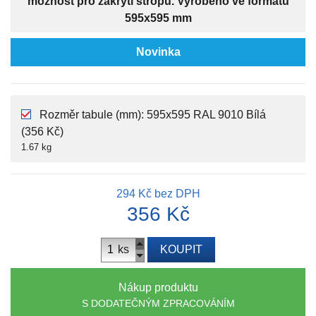
možnost pro zakrytí stropu. Vyrobeno ve formátu
595x595 mm
Novinka
Rozměr tabule (mm): 595x595 RAL 9010 Bílá
(356 Kč)
1.67 kg
294 Kč
bez DPH
356 Kč
ks
KOUPIT
Nákup produktu
S DODATEČNÝM ZPRACOVÁNÍM