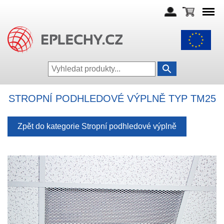
STROPNÍ PODHLEDOVÉ VÝPLNĚ TYP TM25
Zpět do kategorie Stropní podhledové výplně