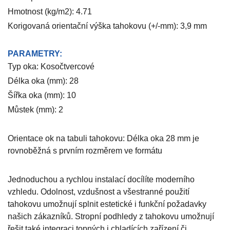
Hmotnost (kg/m2): 4.71
Korigovaná orientační výška tahokovu (+/-mm): 3,9 mm
PARAMETRY:
Typ oka: Kosočtvercové
Délka oka (mm): 28
Šířka oka (mm): 10
Můstek (mm): 2
Orientace ok na tabuli tahokovu: Délka oka 28 mm je
rovnoběžná s prvním rozměrem ve formátu
Jednoduchou a rychlou instalací docílíte moderního
vzhledu. Odolnost, vzdušnost a všestranné použití
tahokovu umožnují splnit estetické i funkční požadavky
našich zákazníků. Stropní podhledy z tahokovu umožnují
řešit také integraci topných i chladících zařízení či