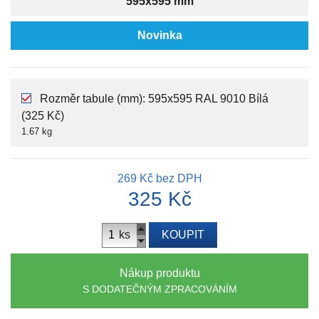
595x595 mm
Novinka
Rozměr tabule (mm): 595x595 RAL 9010 Bílá
(325 Kč)
1.67 kg
269 Kč
bez DPH
325 Kč
ks
KOUPIT
Nákup produktu
S DODATEČNÝM ZPRACOVÁNÍM