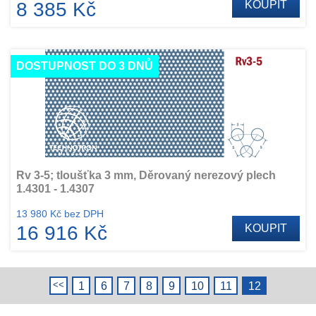
8 385 Kč
KOUPIT
DOSTUPNOST DO 3 DNŮ
Rv 3-5; tloušťka 3 mm, Děrovaný nerezový plech
1.4301 - 1.4307
13 980 Kč bez DPH
16 916 Kč
KOUPIT
1
6
7
8
9
10
11
12