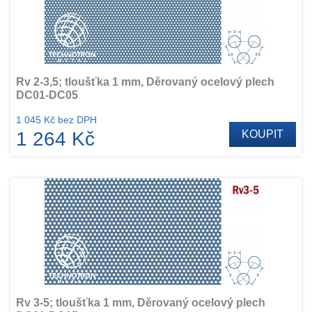
Rv 2-3,5; tloušťka 1 mm, Děrovaný ocelový plech
DC01-DC05
1 045 Kč bez DPH
1 264 Kč
KOUPIT
Rv 3-5; tloušťka 1 mm, Děrovaný ocelový plech