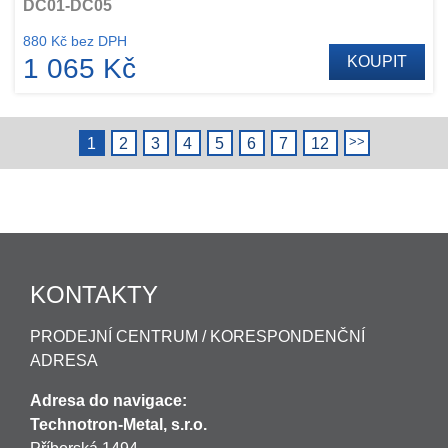
DC01-DC05
880 Kč bez DPH
1 065 Kč
KOUPIT
1
2
3
4
5
6
7
12
KONTAKTY
PRODEJNÍ CENTRUM / KORESPONDENČNÍ
ADRESA
Adresa do navigace:
Technotron-Metal, s.r.o.