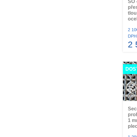
SO 
pře
tlo
oce
2 10
DPH
2 
DOS
Sec
pro
1 m
ple
1 29