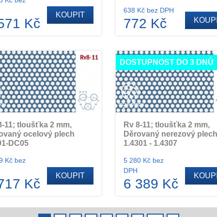
638 Kč bez DPH
KOUPIT
571 Kč
772 Kč
KOUP
DOSTUPNOST DO 3 DNŮ
8-11; tloušťka 2 mm,
Rv 8-11; tloušťka 2 mm,
ovaný ocelový plech
Děrovaný nerezový plec
1-DC05
1.4301 - 1.4307
9 Kč bez
5 280 Kč bez
DPH
KOUPIT
KOUP
717 Kč
6 389 Kč