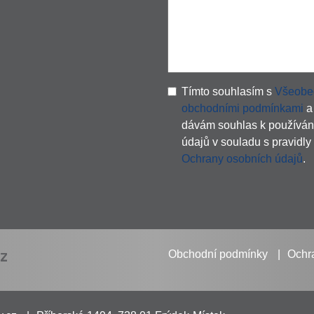
Tímto souhlasím s
Všeobe
obchodními podmínkami
a
dávám souhlas k používán
údajů v souladu s pravidly
Ochrany osobních údajů
.
Obchodní podmínky
Ochr