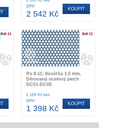
DPH
KOUPIT
IT
2 542 Kč
Rv 8-11; tloušťka 1,5 mm,
h
Děrovaný ocelový plech
DC01-DC05
1 155 Kč bez
DPH
IT
KOUPIT
1 398 Kč