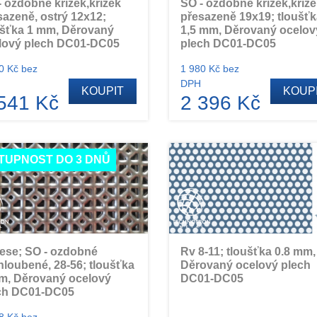
- ozdobné křížek,křížek
SO - ozdobné křížek,kříž
sazeně, ostrý 12x12;
přesazeně 19x19; tloušťk
ušťka 1 mm, Děrovaný
1,5 mm, Děrovaný ocelov
lový plech DC01-DC05
plech DC01-DC05
0 Kč bez
1 980 Kč bez
DPH
KOUPIT
KOUP
541 Kč
2 396 Kč
TUPNOST DO 3 DNŮ
ese; SO - ozdobné
Rv 8-11; tloušťka 0.8 mm,
hloubené, 28-56; tloušťka
Děrovaný ocelový plech
m, Děrovaný ocelový
DC01-DC05
ch DC01-DC05
8 Kč bez