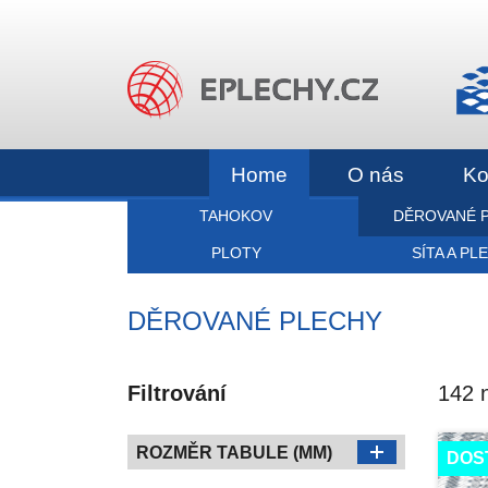
Home
O nás
Ko
TAHOKOV
DĚROVANÉ 
PLOTY
SÍTA A PL
DĚROVANÉ PLECHY
Filtrování
142 
ROZMĚR TABULE (MM)
DOS