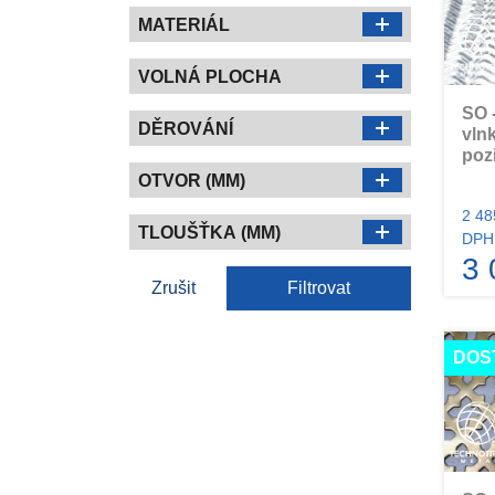
MATERIÁL
VOLNÁ PLOCHA
SO 
DĚROVÁNÍ
vln
poz
OTVOR (MM)
2 48
TLOUŠŤKA (MM)
DPH
3 
Zrušit
Filtrovat
DOS