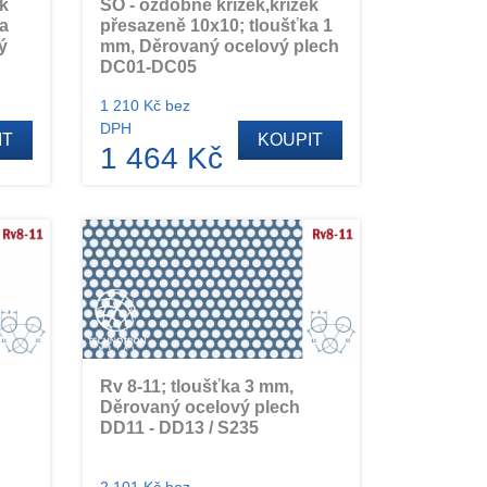
ek
SO - ozdobné křížek,křížek
a
přesazeně 10x10; tloušťka 1
ý
mm, Děrovaný ocelový plech
DC01-DC05
1 210 Kč bez
DPH
IT
KOUPIT
1 464 Kč
Rv 8-11; tloušťka 3 mm,
Děrovaný ocelový plech
DD11 - DD13 / S235
2 101 Kč bez