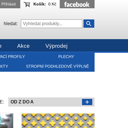
Přihlásit
Košík:
0 Kč
hledat:
e
Akce
Výprodej
ACÍ PROFILY
PLECHY
UKTY
STROPNÍ PODHLEDOVÉ VÝPLNĚ
E:
OD Z DO A