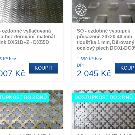
- ozdobné vytlačovaná
SO - ozdobné výstupek
ka-bez děrování, materiál
přesazeně 20x20-40 mm ;
ink DX51D+Z - DX55D
tloušťka 1 mm, Děrovaný
ocelový plech DC01-DC0
5 Kč bez
1 690 Kč bez
DPH
KOUPIT
KOUP
007 Kč
2 045 Kč
TUPNOST DO 3 DNŮ
DOSTUPNOST DO 3 DNŮ