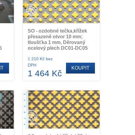
SO - ozdobné tečka,křížek
přesazeně otvor 10 mm;
tloušťka 1 mm, Děrovaný
5
ocelový plech DC01-DC05
1 210 Kč bez
DPH
IT
KOUPIT
1 464 Kč