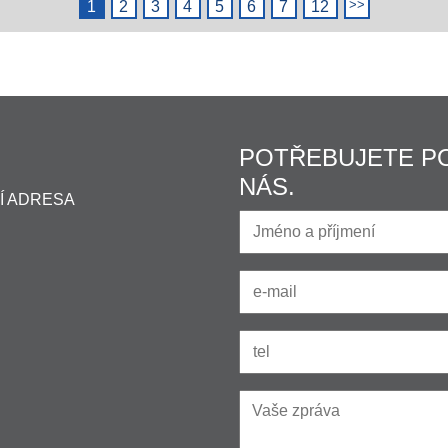
1
2
3
4
5
6
7
12
POTŘEBUJETE P
NÁS.
Í ADRESA