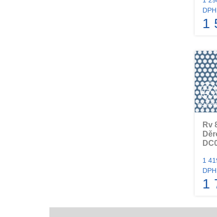
DPH
1 
Rv 
Děr
DC0
1 41
DPH
1 