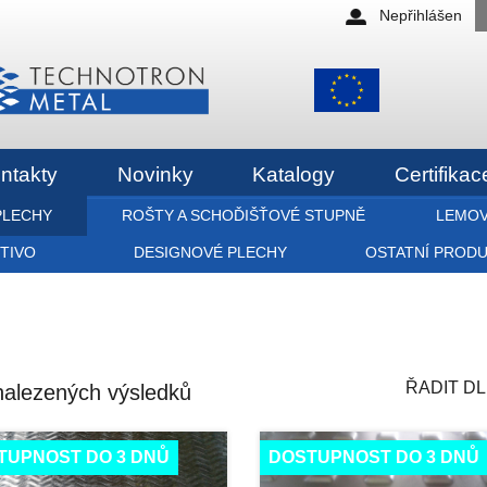
Nepřihlášen
ntakty
Novinky
Katalogy
Certifikac
PLECHY
ROŠTY A SCHOĎIŠŤOVÉ STUPNĚ
LEMOV
ETIVO
DESIGNOVÉ PLECHY
OSTATNÍ PROD
ŘADIT DL
nalezených výsledků
TUPNOST DO 3 DNŮ
DOSTUPNOST DO 3 DNŮ