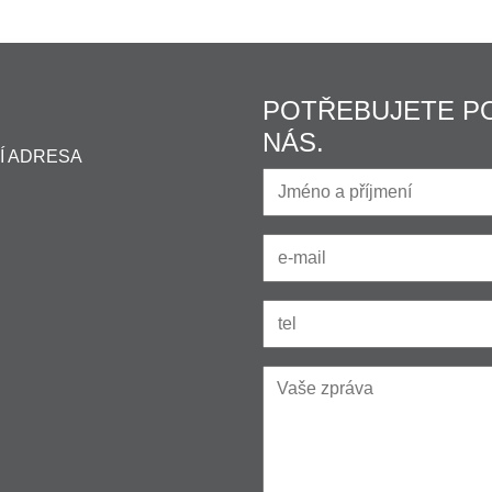
POTŘEBUJETE P
NÁS.
Í ADRESA