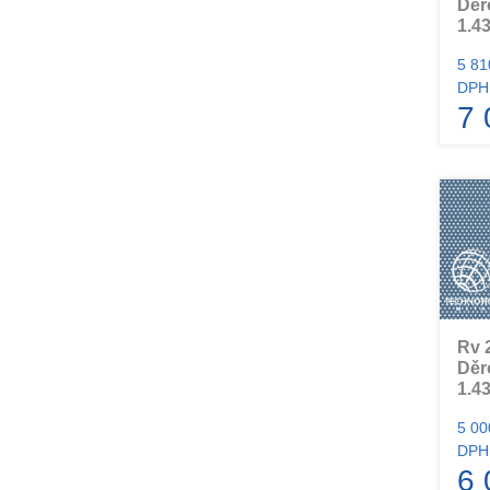
Děr
1.43
5 81
DPH
7 
Rv 
Děr
1.43
5 00
DPH
6 