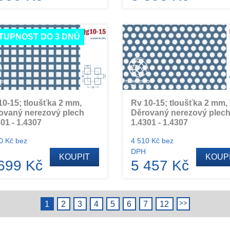
TUPNOST DO 3 DNŮ
10-15; tloušťka 2 mm,
Rv 10-15; tloušťka 2 mm,
ovaný nerezový plech
Děrovaný nerezový plec
01 - 1.4307
1.4301 - 1.4307
0 Kč bez
4 510 Kč bez
DPH
KOUPIT
KOUP
699 Kč
5 457 Kč
1
2
3
4
5
6
7
12