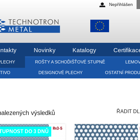
Nepřihlášen
ntakty
Novinky
Katalogy
Certifikac
PLECHY
ROŠTY A SCHOĎIŠŤOVÉ STUPNĚ
LEMOV
ETIVO
DESIGNOVÉ PLECHY
OSTATNÍ PROD
ŘADIT DL
nalezených výsledků
TUPNOST DO 3 DNŮ