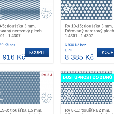
3-5; tloušťka 3 mm,
Rv 10-15; tloušťka 3 mm,
ovaný nerezový plech
Děrovaný nerezový plec
01 - 1.4307
1.4301 - 1.4307
80 Kč bez
6 930 Kč bez
DPH
KOUPIT
KOUP
 916 Kč
8 385 Kč
DOSTUPNOST DO 3 DNŮ
1,5-3; tloušťka 1,5 mm,
Rv 8-11; tloušťka 2 mm,