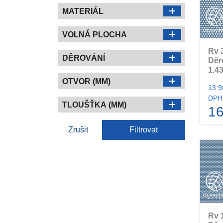
MATERIÁL
VOLNÁ PLOCHA
Rv 
DĚROVÁNÍ
Děr
1.43
OTVOR (MM)
13 9
DPH
TLOUŠŤKA (MM)
16
Zrušit
Filtrovat
Rv 