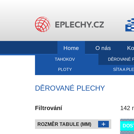
Home
O nás
Ko
TAHOKOV
DĚROVANÉ 
PLOTY
SÍTA A PL
DĚROVANÉ PLECHY
Filtrování
142 
ROZMĚR TABULE (MM)
DOS