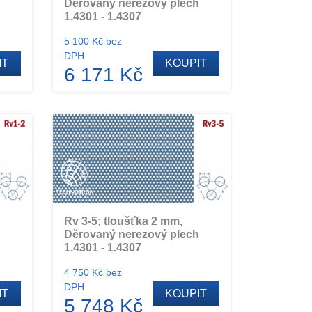
h
Děrovaný nerezový plech
1.4301 - 1.4307
5 100 Kč bez
DPH
IT
KOUPIT
6 171 Kč
Rv 3-5; tloušťka 2 mm,
h
Děrovaný nerezový plech
1.4301 - 1.4307
4 750 Kč bez
DPH
IT
KOUPIT
5 748 Kč