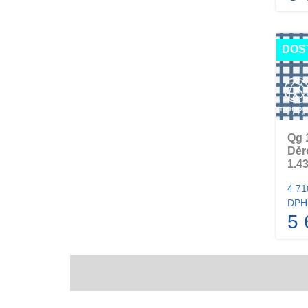
DOS
Qg 
Děr
1.43
4 71
DPH
5 