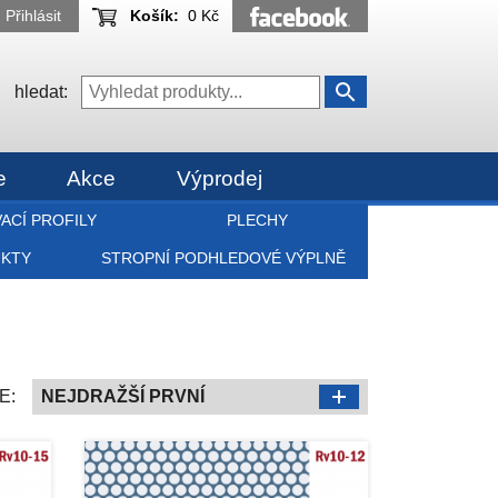
Přihlásit
Košík:
0 Kč
hledat:
e
Akce
Výprodej
ACÍ PROFILY
PLECHY
UKTY
STROPNÍ PODHLEDOVÉ VÝPLNĚ
E:
NEJDRAŽŠÍ PRVNÍ